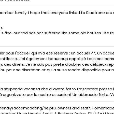
ber fondly. I hope that everyone linked to Riad Irene are s
om
is fine: our riad has not suffered like some old houses. Life
r pour l'accueil qui m'a été réservé : un accueil 4*, un accu
 gentillesse. J'ai également beaucoup apprécié tous ces bons
lors des dîners. Je ne suis pas prête d'oublier ces délicieux 
 Abdou pour sa discrétion et qui a su se rendre disponible pou
la stupenda vacanza che ci avete fatto trascorrere presso il 
tà organizzate per le nostre escursioni. Un abbraccio forte. 
 Friendly/accomodating/helpful owners and staff. Homemade 
Medina. Much thanks, Scott & Brittney, Dallas, TX (USA) Marc