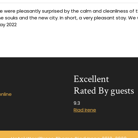
 were pleasantly surprised by the calm and cleanliness of th
the souks and the new city. In short, a very pleasant stay. We w
May 2022
Excellent
Rated By guests
nline
9.3
Riad Irene