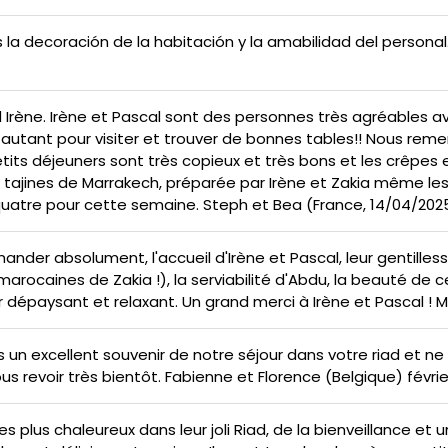
 la decoración de la habitación y la amabilidad del persona
 Irène. Irène et Pascal sont des personnes très agréables a
autant pour visiter et trouver de bonnes tables!! Nous reme
tits déjeuners sont très copieux et très bons et les crêpes et
eurs tajines de Marrakech, préparée par Irène et Zakia même 
quatre pour cette semaine. Steph et Bea (France, 14/04/202
der absolument, l'accueil d'Irène et Pascal, leur gentillesse,
arocaines de Zakia !), la serviabilité d'Abdu, la beauté de ce
 dépaysant et relaxant. Un grand merci à Irène et Pascal ! M-L
ns un excellent souvenir de notre séjour dans votre riad et
s revoir très bientôt. Fabienne et Florence (Belgique) févri
s plus chaleureux dans leur joli Riad, de la bienveillance et 