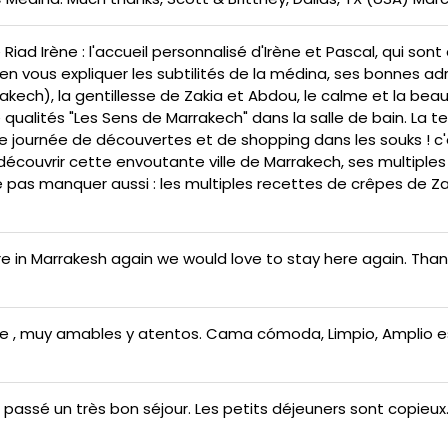
iad Irène : l'accueil personnalisé d'Irène et Pascal, qui son
bien vous expliquer les subtilités de la médina, ses bonnes a
rakech), la gentillesse de Zakia et Abdou, le calme et la bea
e qualités "Les Sens de Marrakech" dans la salle de bain. La 
ne journée de découvertes et de shopping dans les souks ! c
ouvrir cette envoutante ville de Marrakech, ses multiples 
e pas manquer aussi : les multiples recettes de crêpes de Za
re in Marrakesh again we would love to stay here again. Tha
 , muy amables y atentos. Cama cómoda, Limpio, Amplio espa
passé un très bon séjour. Les petits déjeuners sont copieux.