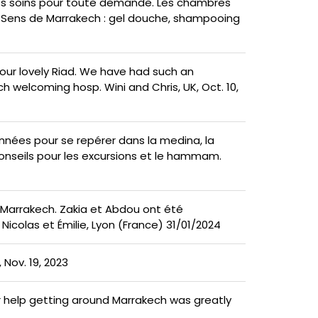
etits soins pour toute demande. Les chambres
s Sens de Marrakech : gel douche, shampooing
our lovely Riad. We have had such an
h welcoming hosp. Wini and Chris, UK, Oct. 10,
données pour se repérer dans la medina, la
onseils pour les excursions et le hammam.
à Marrakech. Zakia et Abdou ont été
 Nicolas et Émilie, Lyon (France) 31/01/2024
Nov. 19, 2023
our help getting around Marrakech was greatly