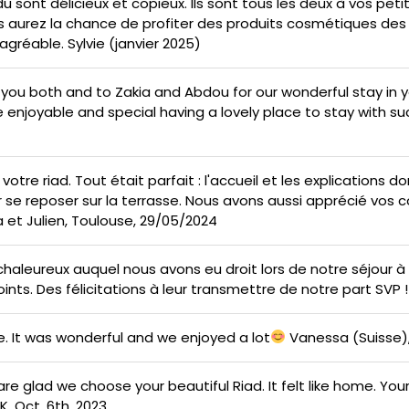
du sont délicieux et copieux. Ils sont tous les deux à vos p
s aurez la chance de profiter des produits cosmétiques de
 agréable. Sylvie (janvier 2025)
you both and to Zakia and Abdou for our wonderful stay in y
e enjoyable and special having a lovely place to stay with suc
tre riad. Tout était parfait : l'accueil et les explications 
se reposer sur la terrasse. Nous avons aussi apprécié vos c
 et Julien, Toulouse, 29/05/2024
 chaleureux auquel nous avons eu droit lors de notre séjour 
ints. Des félicitations à leur transmettre de notre part SVP !
e. It was wonderful and we enjoyed a lot
Vanessa (Suisse), 
are glad we choose your beautiful Riad. It felt like home. Y
, Oct. 6th, 2023