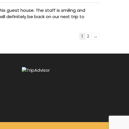
is guest house. The staff is smiling and
ill definitely be back on our next trip to
Guestbook
1
2
→
list
navigation