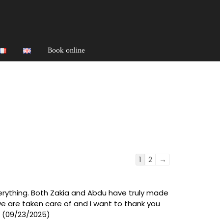
Book online
Guestbook
1
2
→
list
navigation
verything. Both Zakia and Abdu have truly made
e are taken care of and I want to thank you
e (09/23/2025)