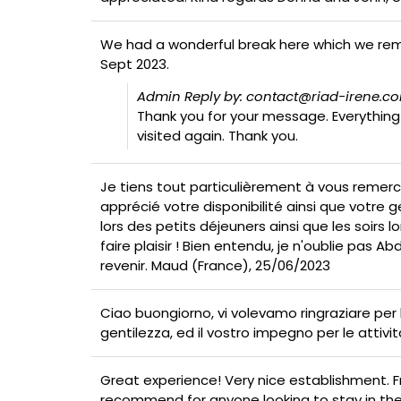
We had a wonderful break here which we remem
Sept 2023.
Admin Reply by: contact@riad-irene.c
Thank you for your message. Everything 
visited again. Thank you.
Je tiens tout particulièrement à vous remercie
apprécié votre disponibilité ainsi que votre
lors des petits déjeuners ainsi que les soirs 
faire plaisir ! Bien entendu, je n'oublie pas
revenir. Maud (France), 25/06/2023
Ciao buongiorno, vi volevamo ringraziare per 
gentilezza, ed il vostro impegno per le attivi
Great experience! Very nice establishment.
recommend for anyone looking to stay in the 