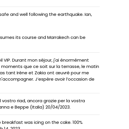
afe and well following the earthquake. Ian,
 resumes its course and Marrakech can be
eil VIP. Durant mon séjour, j'ai énormément
 moments que ce soit sur la terrasse, le matin
repas tant Irène et Zakia ont œuvré pour me
r m'accompagner. J’espère avoir l’occasion de
vostro riad, ancora grazie per la vostra
Vanna e Beppe (Italia) 20/04/2023.
breakfast was icing on the cake. 100%
h 14, 2023