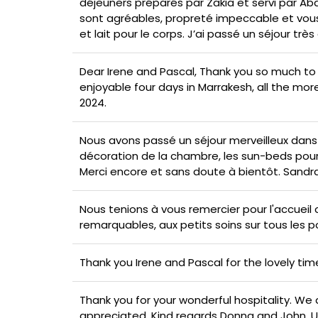
déjeuners préparés par Zakia et servi par Ab
sont agréables, propreté impeccable et vou
et lait pour le corps. J’ai passé un séjour très
Dear Irene and Pascal, Thank you so much to 
enjoyable four days in Marrakesh, all the mor
2024.
Nous avons passé un séjour merveilleux dans vo
décoration de la chambre, les sun-beds pour 
Merci encore et sans doute à bientôt. Sandra
Nous tenions à vous remercier pour l'accueil
remarquables, aux petits soins sur tous les po
Thank you Irene and Pascal for the lovely tim
Thank you for your wonderful hospitality. We 
appreciated. Kind regards Donna and John, UK