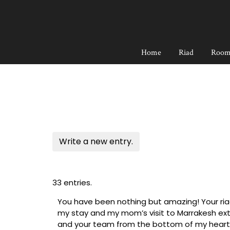
Skip
to
content
Home
Riad
Room
33 entries.
You have been nothing but amazing! Your riad
my stay and my mom’s visit to Marrakesh ext
and your team from the bottom of my heart! 