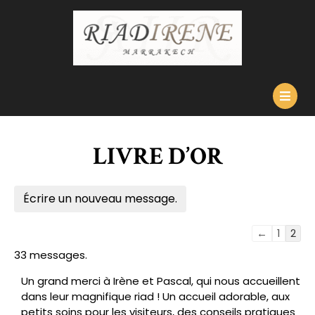
Skip
to
content
O
B
LIVRE D’OR
Navigation
←
1
2
dans
33 messages.
la
liste
Un grand merci à Irène et Pascal, qui nous accueillent
du
dans leur magnifique riad ! Un accueil adorable, aux
livre
petits soins pour les visiteurs, des conseils pratiques