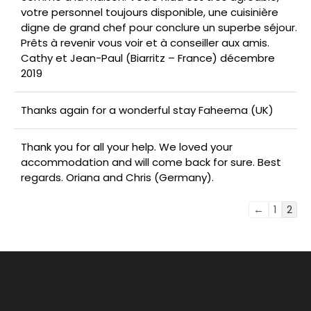
votre personnel toujours disponible, une cuisinière
digne de grand chef pour conclure un superbe séjour.
Prêts à revenir vous voir et à conseiller aux amis.
Cathy et Jean-Paul (Biarritz – France) décembre
2019
Thanks again for a wonderful stay Faheema (UK)
Thank you for all your help. We loved your
accommodation and will come back for sure. Best
regards. Oriana and Chris (Germany).
Navigation
←
1
2
dans
la
liste
du
.
livre
d’or